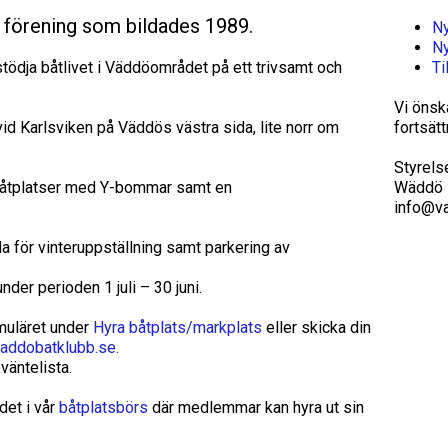
 förening som bildades 1989.
Ny
Ny
stödja båtlivet i Väddöområdet på ett trivsamt och
Ti
Vi önsk
id Karlsviken på Väddös västra sida, lite norr om
fortsät
Styrels
båtplatser med Y-bommar samt en
Wäddö 
info@v
a för vinteruppställning samt parkering av
der perioden 1 juli – 30 juni.
rmuläret under
Hyra båtplats/markplats
eller skicka din
addobatklubb.se
.
väntelista.
 det i vår
båtplatsbörs
där medlemmar kan hyra ut sin