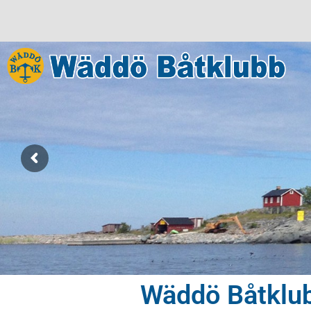
Wäddö Båtklubb
Wäddö Båtklu